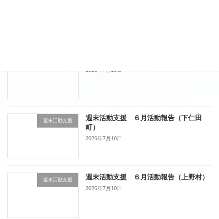
投
固
固
固
1
2
…
7
»
定
定
定
稿
ペ
ペ
ペ
ー
ー
ー
最近の投稿
の
ジ
ジ
ジ
ペ
週末活動支援 ６月活動報告（藤岡市）
週末活動支援
2026年7月10日
ー
ジ
送
週末活動支援 ６月活動報告（下仁田
り
週末活動支援
町）
2026年7月10日
週末活動支援 ６月活動報告（上野村）
週末活動支援
2026年7月10日