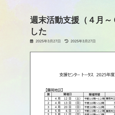
コ
ナ
ン
ビ
テ
ゲ
週末活動支援（４月～
ン
ー
ツ
シ
した
へ
ョ
ス
ン
キ
に
最
2025年3月27日
2025年3月27日
ッ
移
終
更
プ
動
新
日
時
: